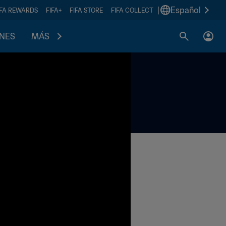
|
Español
IFA REWARDS
FIFA+
FIFA STORE
FIFA COLLECT
ONES
MÁS