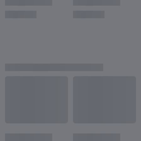
Uruguay vs Italia | Final | Copa Mundial Sub-
20 de la FIFA Argentina 2023™ | Highlights
Israel vs República de Corea | Partido por el
tercer puesto | Copa Mundial Sub-20 de la