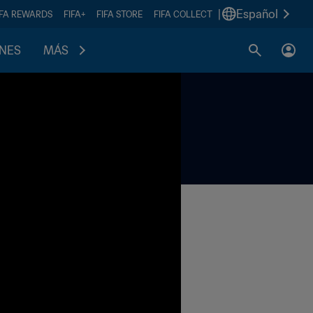
|
Español
IFA REWARDS
FIFA+
FIFA STORE
FIFA COLLECT
ONES
MÁS