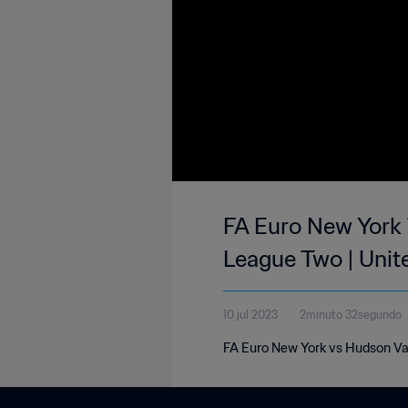
FA Euro New York 
League Two | Unit
10 jul 2023
2minuto 32segundo
FA Euro New York vs Hudson Val