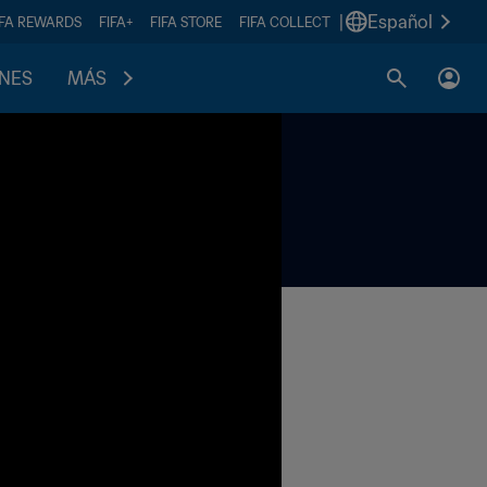
|
Español
IFA REWARDS
FIFA+
FIFA STORE
FIFA COLLECT
ONES
MÁS