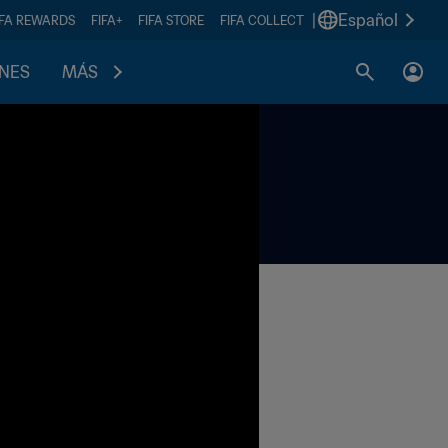
|
Español
IFA REWARDS
FIFA+
FIFA STORE
FIFA COLLECT
ONES
MÁS