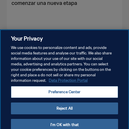
comenzar una nueva etapa
Your Privacy
VER MÁS
We use cookies to personalize content and ads, provide
social media features and analyse our traffic. We also share
information about your use of our site with our social
media, advertising and analytics partners. You can select
your cookie preferences by clicking on the buttons on the
right and place a do not sell or share my personal
information request.
Data Protection Portal
POLÍTICA DE PRIVACIDAD
Preference Center
TÉRMINOS DE SERVICIO
AJUSTAR LA CONFIGURACIÓN DE LAS COOKIES
Reject All
Copyright © 1994 - 2026 FIFA. Todos los derechos reservados.
I'm OK with that