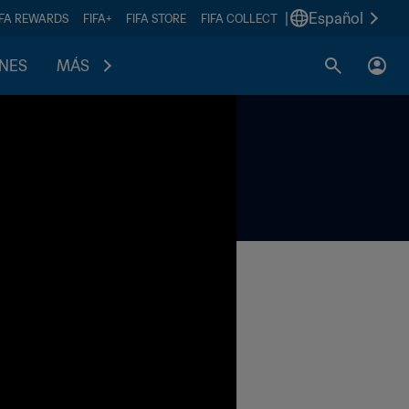
|
Español
IFA REWARDS
FIFA+
FIFA STORE
FIFA COLLECT
ONES
MÁS