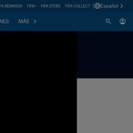
|
Español
IFA REWARDS
FIFA+
FIFA STORE
FIFA COLLECT
ONES
MÁS