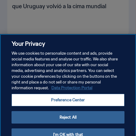
que Uruguay volvió a la cima mundial
Your Privacy
VER MÁS
We use cookies to personalize content and ads, provide
social media features and analyse our traffic. We also share
information about your use of our site with our social
media, advertising and analytics partners. You can select
your cookie preferences by clicking on the buttons on the
right and place a do not sell or share my personal
information request.
Data Protection Portal
POLÍTICA DE PRIVACIDAD
Preference Center
TÉRMINOS DE SERVICIO
AJUSTAR LA CONFIGURACIÓN DE LAS COOKIES
Reject All
Copyright © 1994 - 2026 FIFA. Todos los derechos reservados.
I'm OK with that