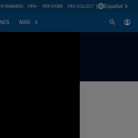
|
Español
IFA REWARDS
FIFA+
FIFA STORE
FIFA COLLECT
ONES
MÁS