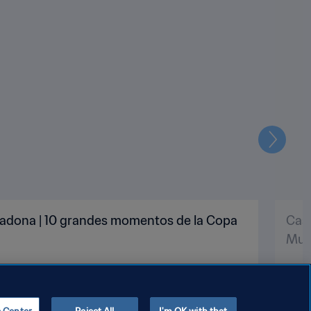
Siguien
aradona | 10 grandes momentos de la Copa
Cass
Mun