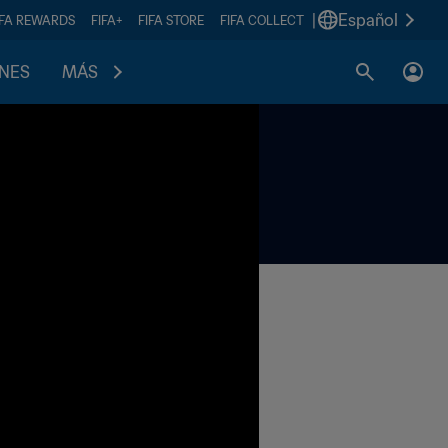
|
Español
IFA REWARDS
FIFA+
FIFA STORE
FIFA COLLECT
ONES
MÁS