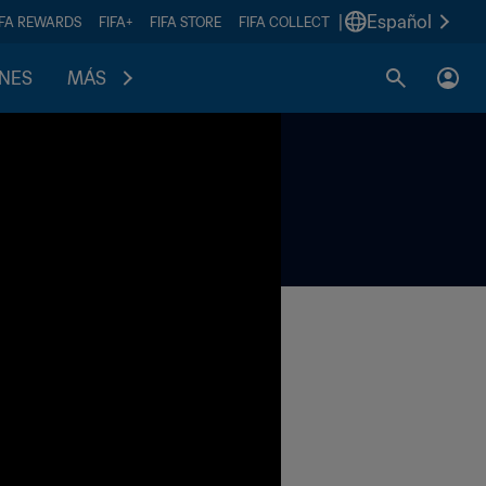
|
Español
IFA REWARDS
FIFA+
FIFA STORE
FIFA COLLECT
ONES
MÁS