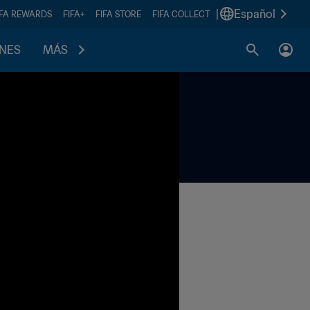
|
Español
IFA REWARDS
FIFA+
FIFA STORE
FIFA COLLECT
ONES
MÁS