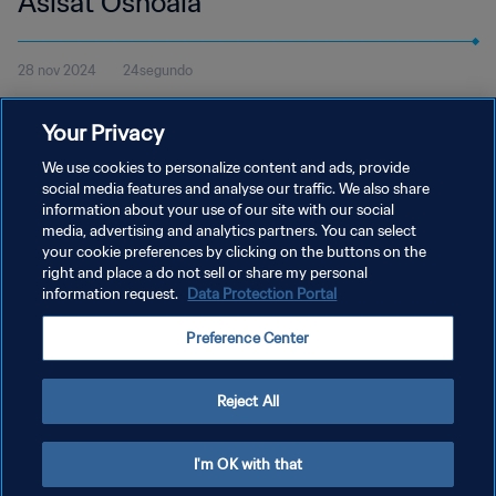
Asisat Oshoala
28 nov 2024
24segundo
Mira el gol de Asisat Oshoala con el Barcelona contra el Benfica
Your Privacy
en la Liga de Campeones Femenina de la UEFA y vota en el
Premio Marta de la FIFA 2024.
We use cookies to personalize content and ads, provide
social media features and analyse our traffic. We also share
information about your use of our site with our social
media, advertising and analytics partners. You can select
your cookie preferences by clicking on the buttons on the
right and place a do not sell or share my personal
information request.
Data Protection Portal
POLÍTICA DE PRIVACIDAD
Preference Center
TÉRMINOS DE SERVICIO
AJUSTAR LA CONFIGURACIÓN DE LAS COOKIES
Reject All
Copyright © 1994 - 2026 FIFA. Todos los derechos reservados.
I'm OK with that