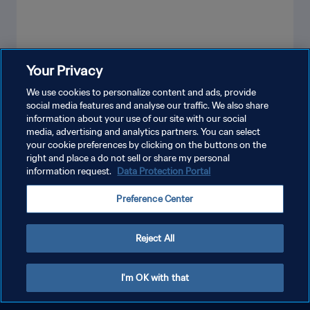
Your Privacy
VER MÁS
We use cookies to personalize content and ads, provide
social media features and analyse our traffic. We also share
information about your use of our site with our social
media, advertising and analytics partners. You can select
your cookie preferences by clicking on the buttons on the
right and place a do not sell or share my personal
information request.
Data Protection Portal
POLÍTICA DE PRIVACIDAD
Preference Center
TÉRMINOS DE SERVICIO
AJUSTAR LA CONFIGURACIÓN DE LAS COOKIES
Reject All
Copyright © 1994 - 2026 FIFA. Todos los derechos reservados.
I'm OK with that