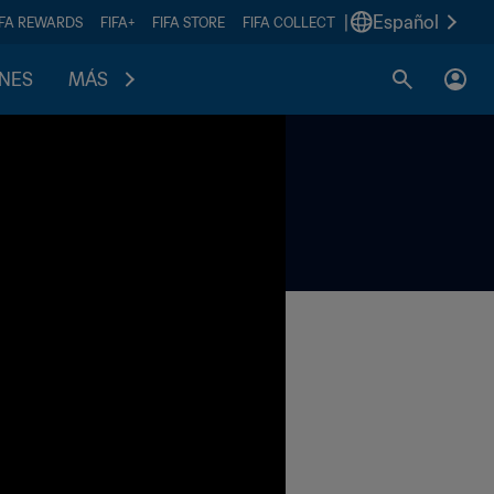
|
Español
IFA REWARDS
FIFA+
FIFA STORE
FIFA COLLECT
ONES
MÁS