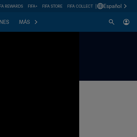
|
Español
IFA REWARDS
FIFA+
FIFA STORE
FIFA COLLECT
ONES
MÁS