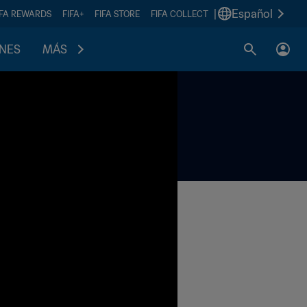
|
Español
IFA REWARDS
FIFA+
FIFA STORE
FIFA COLLECT
ONES
MÁS