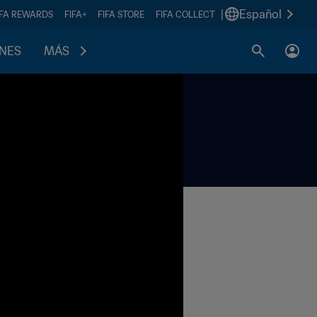
|
Español
IFA REWARDS
FIFA+
FIFA STORE
FIFA COLLECT
ONES
MÁS