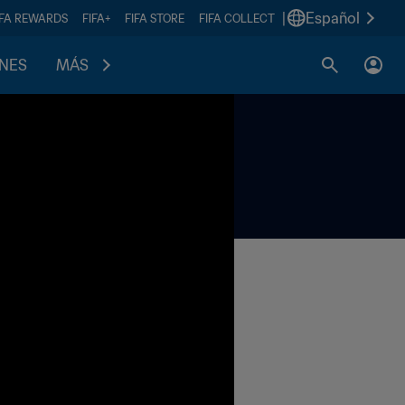
|
Español
IFA REWARDS
FIFA+
FIFA STORE
FIFA COLLECT
ONES
MÁS