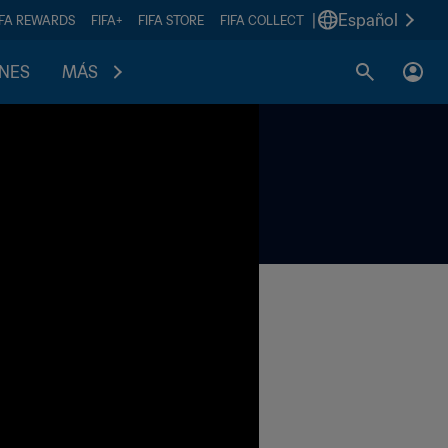
|
Español
IFA REWARDS
FIFA+
FIFA STORE
FIFA COLLECT
ONES
MÁS