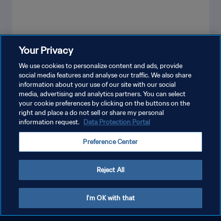
Your Privacy
VER MÁS
We use cookies to personalize content and ads, provide
social media features and analyse our traffic. We also share
information about your use of our site with our social
media, advertising and analytics partners. You can select
your cookie preferences by clicking on the buttons on the
right and place a do not sell or share my personal
information request.
Data Protection Portal
POLÍTICA DE PRIVACIDAD
Preference Center
TÉRMINOS DE SERVICIO
AJUSTAR LA CONFIGURACIÓN DE LAS COOKIES
Reject All
Copyright © 1994 - 2026 FIFA. Todos los derechos reservados.
I'm OK with that