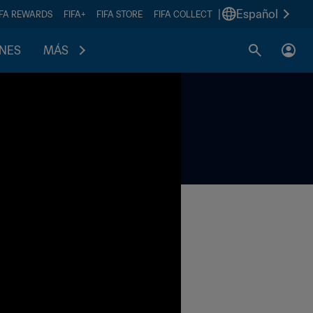
|
Español
IFA REWARDS
FIFA+
FIFA STORE
FIFA COLLECT
ONES
MÁS