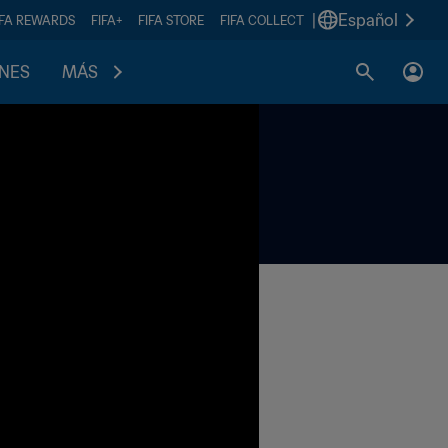
|
Español
IFA REWARDS
FIFA+
FIFA STORE
FIFA COLLECT
ONES
MÁS