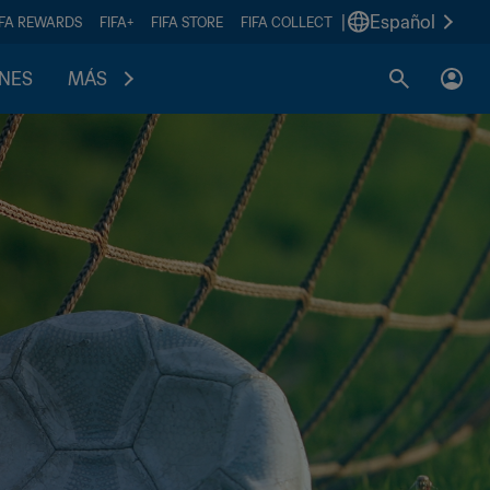
|
Español
IFA REWARDS
FIFA+
FIFA STORE
FIFA COLLECT
ONES
MÁS