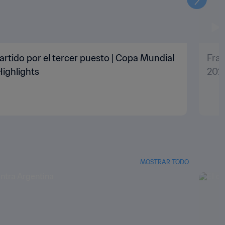
Siguien
artido por el tercer puesto | Copa Mundial
Fran
Highlights
2022
MOSTRAR TODO