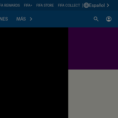
|
Español
IFA REWARDS
FIFA+
FIFA STORE
FIFA COLLECT
ONES
MÁS