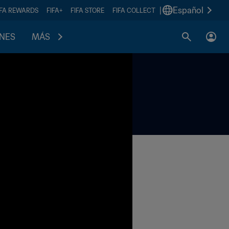
|
Español
IFA REWARDS
FIFA+
FIFA STORE
FIFA COLLECT
ONES
MÁS