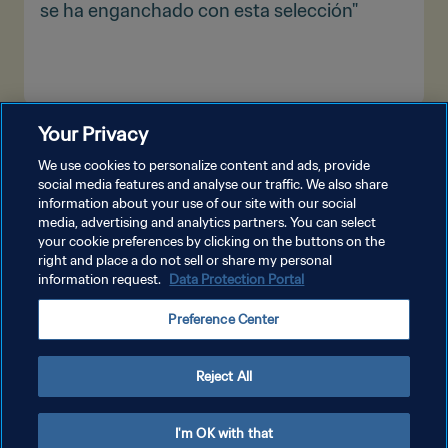
se ha enganchado con esta selección"
Your Privacy
VER MÁS
We use cookies to personalize content and ads, provide
social media features and analyse our traffic. We also share
information about your use of our site with our social
media, advertising and analytics partners. You can select
your cookie preferences by clicking on the buttons on the
right and place a do not sell or share my personal
information request.
Data Protection Portal
POLÍTICA DE PRIVACIDAD
Preference Center
TÉRMINOS DE SERVICIO
AJUSTAR LA CONFIGURACIÓN DE LAS COOKIES
Reject All
Copyright © 1994 - 2026 FIFA. Todos los derechos reservados.
I'm OK with that