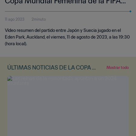
Copa Mundial Femenina de la FIFA
Australia & Nueva Zelanda 2023™ |
11 ago 2023
2minuto
Highlights (Sin relato)
Vídeo resumen del partido entre Japón y Suecia jugado en el
Eden Park, Auckland, el viernes, 11 de agosto de 2023, a las 19:30
(hora local).
ÚLTIMAS NOTICIAS DE LA COPA M
Mostrar todo
UNDIAL FEMENINA DE LA FIFA™