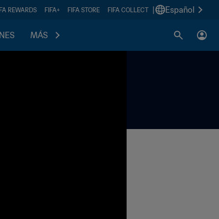
|
Español
IFA REWARDS
FIFA+
FIFA STORE
FIFA COLLECT
ONES
MÁS