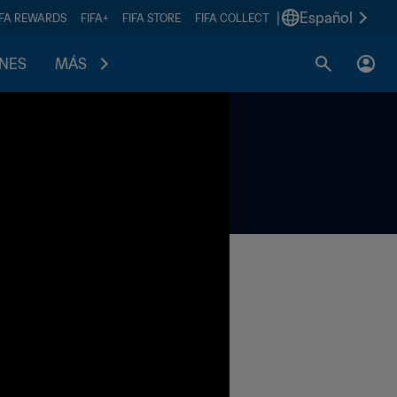
|
Español
IFA REWARDS
FIFA+
FIFA STORE
FIFA COLLECT
ONES
MÁS