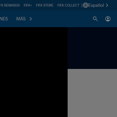
|
Español
IFA REWARDS
FIFA+
FIFA STORE
FIFA COLLECT
ONES
MÁS