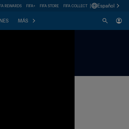
|
Español
IFA REWARDS
FIFA+
FIFA STORE
FIFA COLLECT
ONES
MÁS