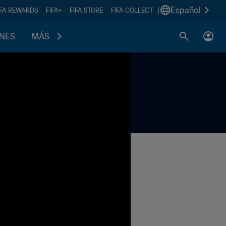
|
Español
IFA REWARDS
FIFA+
FIFA STORE
FIFA COLLECT
ONES
MÁS