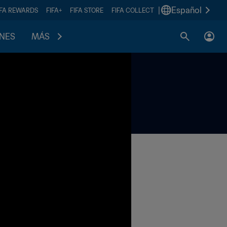
|
Español
IFA REWARDS
FIFA+
FIFA STORE
FIFA COLLECT
ONES
MÁS