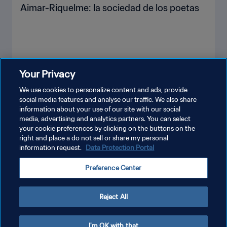
Aimar-Riquelme: la sociedad de los poetas
Your Privacy
VER MÁS
We use cookies to personalize content and ads, provide
social media features and analyse our traffic. We also share
information about your use of our site with our social
media, advertising and analytics partners. You can select
your cookie preferences by clicking on the buttons on the
right and place a do not sell or share my personal
information request.
Data Protection Portal
POLÍTICA DE PRIVACIDAD
Preference Center
TÉRMINOS DE SERVICIO
AJUSTAR LA CONFIGURACIÓN DE LAS COOKIES
Reject All
Copyright © 1994 - 2026 FIFA. Todos los derechos reservados.
I'm OK with that