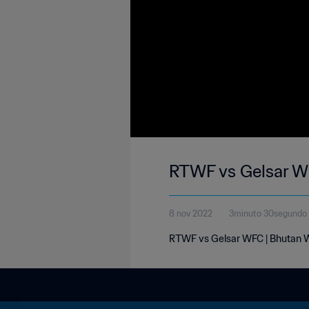
RTWF vs Gelsar W
8 nov 2022
3minuto 30segundo
RTWF vs Gelsar WFC | Bhutan W