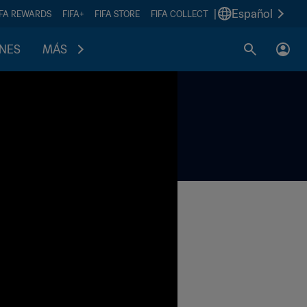
|
Español
IFA REWARDS
FIFA+
FIFA STORE
FIFA COLLECT
ONES
MÁS