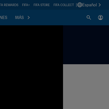
|
Español
IFA REWARDS
FIFA+
FIFA STORE
FIFA COLLECT
ONES
MÁS