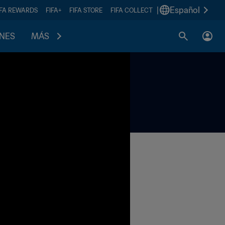
|
Español
IFA REWARDS
FIFA+
FIFA STORE
FIFA COLLECT
ONES
MÁS