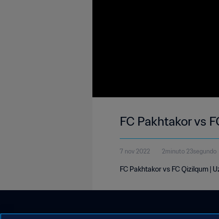
FC Pakhtakor vs F
7 nov 2022
2minuto 23segundo
FC Pakhtakor vs FC Qizilqum | 