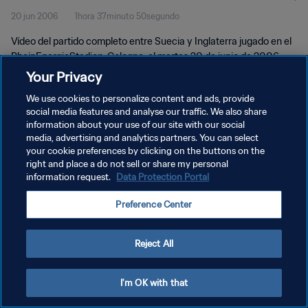
20 jun 2006
1hora 37minuto 50segundo
Vídeo del partido completo entre Suecia y Inglaterra jugado en el
RheinEnergieStadion, Cologne, el martes 20 de junio de 2006.
Your Privacy
We use cookies to personalize content and ads, provide
social media features and analyse our traffic. We also share
information about your use of our site with our social
media, advertising and analytics partners. You can select
POLÍTICA DE PRIVACIDAD
your cookie preferences by clicking on the buttons on the
right and place a do not sell or share my personal
TÉRMINOS DE SERVICIO
information request.
Data Protection Portal
AJUSTAR LA CONFIGURACIÓN DE LAS COOKIES
Preference Center
Copyright © 1994 - 2026 FIFA. Todos los derechos reservados.
Reject All
I'm OK with that