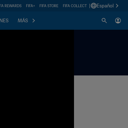
|
Español
IFA REWARDS
FIFA+
FIFA STORE
FIFA COLLECT
ONES
MÁS