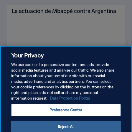
La actuación de Mbappé contra Argentina
Your Privacy
VER MÁS
We use cookies to personalize content and ads, provide
social media features and analyse our traffic. We also share
information about your use of our site with our social
media, advertising and analytics partners. You can select
your cookie preferences by clicking on the buttons on the
right and place a do not sell or share my personal
information request.
Data Protection Portal
POLÍTICA DE PRIVACIDAD
Preference Center
TÉRMINOS DE SERVICIO
AJUSTAR LA CONFIGURACIÓN DE LAS COOKIES
Reject All
Copyright © 1994 - 2026 FIFA. Todos los derechos reservados.