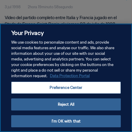
3 jul 1998
2hora 19minuto 58segundo
Vídeo del partido completo entre Italia y Francia jugado en el
Stade de France, Saint-Denis, el viernes 03 de julio de 1998.
Your Privacy
We use cookies to personalize content and ads, provide
social media features and analyse our traffic. We also share
information about your use of our site with our social
media, advertising and analytics partners. You can select
POLÍTICA DE PRIVACIDAD
your cookie preferences by clicking on the buttons on the
right and place a do not sell or share my personal
TÉRMINOS DE SERVICIO
information request.
Data Protection Portal
AJUSTAR LA CONFIGURACIÓN DE LAS COOKIES
Preference Center
Copyright © 1994 - 2026 FIFA. Todos los derechos reservados.
Reject All
I'm OK with that