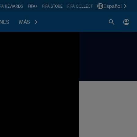
|
Español
IFA REWARDS
FIFA+
FIFA STORE
FIFA COLLECT
ONES
MÁS