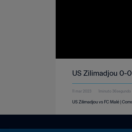
US Zilimadjou 0-0 
11 mar 2023
1minuto 36segundo
US Zilimadjou vs FC Malé | Como