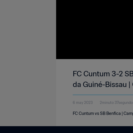
FC Cuntum 3-2 SB 
da Guiné-Bissau 
6 may 2023
2minuto 37segundo
FC Cuntum vs SB Benfica | Cam