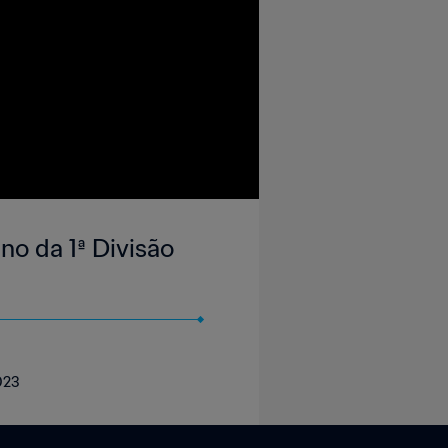
o da 1ª Divisão
023