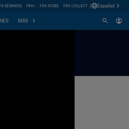
|
Español
IFA REWARDS
FIFA+
FIFA STORE
FIFA COLLECT
ONES
MÁS