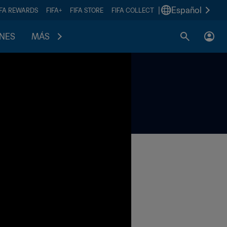
|
Español
IFA REWARDS
FIFA+
FIFA STORE
FIFA COLLECT
ONES
MÁS