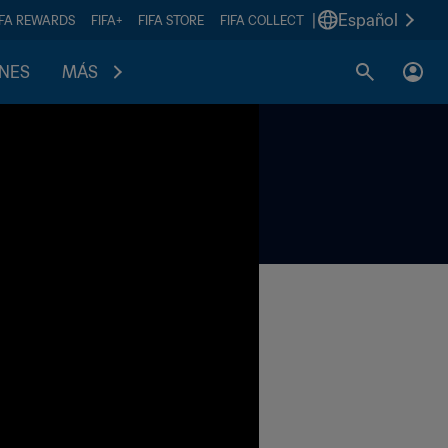
|
Español
IFA REWARDS
FIFA+
FIFA STORE
FIFA COLLECT
ONES
MÁS