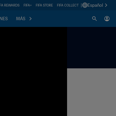
|
Español
IFA REWARDS
FIFA+
FIFA STORE
FIFA COLLECT
ONES
MÁS