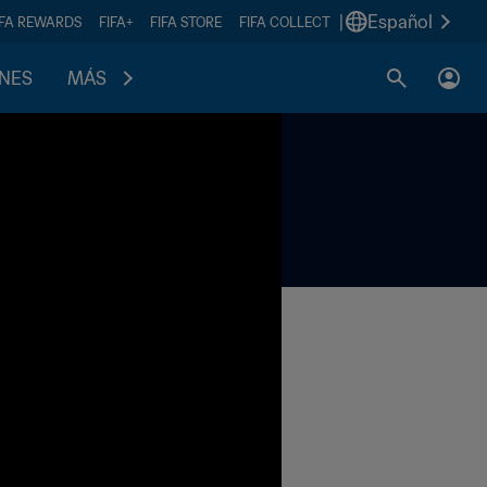
|
Español
IFA REWARDS
FIFA+
FIFA STORE
FIFA COLLECT
ONES
MÁS