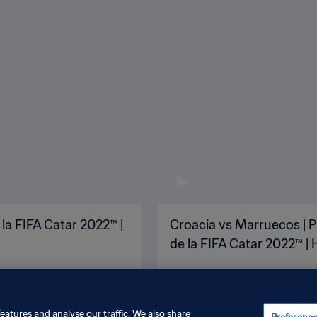
 la FIFA Catar 2022™ |
Croacia vs Marruecos | P
de la FIFA Catar 2022™ | 
eatures and analyse our traffic. We also share