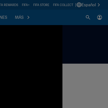
|
Español
IFA REWARDS
FIFA+
FIFA STORE
FIFA COLLECT
ONES
MÁS