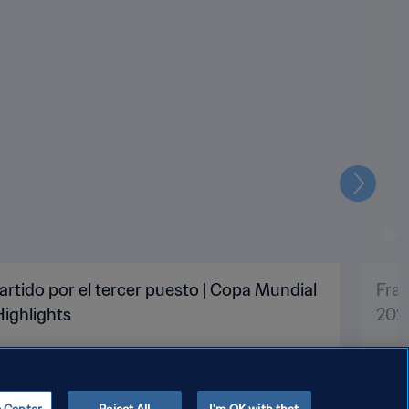
Siguien
artido por el tercer puesto | Copa Mundial
Fran
Highlights
2022