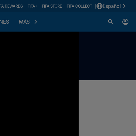
|
Español
IFA REWARDS
FIFA+
FIFA STORE
FIFA COLLECT
ONES
MÁS